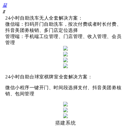
끀
ꁲ
24小时自助洗车无人
全套解决方案：
北京大白奔奔科技有限公司
首
微信端：扫码开门自助洗车，按次付费或者时长付费、
页
抖音美团劵核销、多门店定位选择
产
管理端：手机端工位管理、门店管理、收入管理、会员
品
管理
服
务
ChatGPT
助
手
24小时自助台球室棋牌室全套解决方案：
新
闻
微信小程序一键开门、时间段选择支付、
抖音美团劵核
资
销、包间管理
讯
关
于
我
们
搭建系统