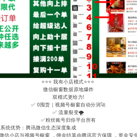
⭐⭐⭐ 我有小店模式⭐⭐⭐
微信橱窗数据原地爆炸
双模式更给力!
✅ 0囤货｜视频号橱窗自动分润🚀
✅ 流量裂变🌪
✅粉丝账号归你平台所有
单系统优势：腾讯微信生态深度集成
接微信小店与视频号橱窗 ，佣金结算由腾讯官方保障 ，资金安全 