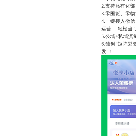
2.支持私有化
3.零囤货、零
4.一键接入微
运营 ，轻松当
5.公域+私域流
6.独创“矩阵
发 ！